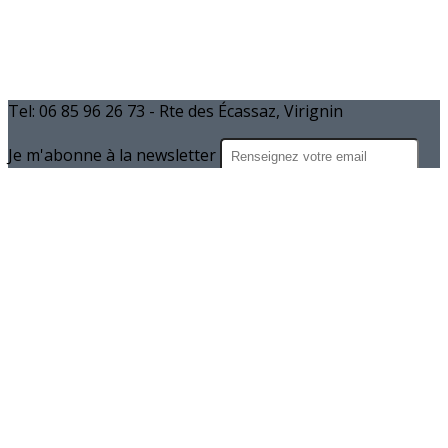
Tel: 06 85 96 26 73 - Rte des Écassaz, Virignin
Je m'abonne à la newsletter
OK
Plan du site
Licences
Mentions légales
CGUV
Paramétrer vos cookies
Se connecter
Propulsé par AssoConnect, le logiciel des