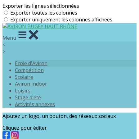
Exporter les lignes sélectionnées
Exporter toutes les colonnes
Exporter uniquement les colonnes affichées
Menu
<
>
Ecole d'Aviron
Compétition
Scolaire
Aviron Indoor
Loisirs
Stage d'été
Activités annexes
Ajoutez un logo, un bouton, des réseaux sociaux
Cliquez pour éditer