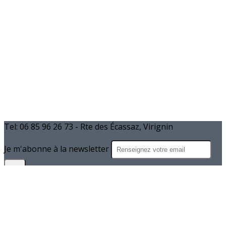
Tel: 06 85 96 26 73 - Rte des Écassaz, Virignin
Je m'abonne à la newsletter
OK
Plan du site
Licences