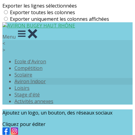
Exporter les lignes sélectionnées
Exporter toutes les colonnes
Exporter uniquement les colonnes affichées
Menu
<
>
Ecole d'Aviron
Compétition
Scolaire
Aviron Indoor
Loisirs
Stage d'été
Activités annexes
Ajoutez un logo, un bouton, des réseaux sociaux
Cliquez pour éditer