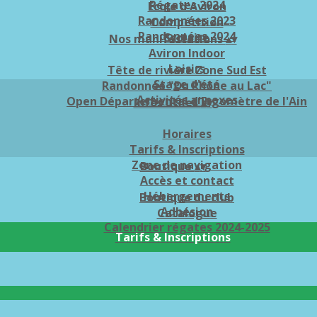
Régates 2024
Ecole d'Aviron
Randonnées 2023
Compétition
Randonnées 2024
Scolaire
Nos manifestations
▴
▾
Aviron Indoor
Loisirs
Tête de rivière Zone Sud Est
Stage d'été
Randonnée "Du Rhône au Lac"
Activités annexes
Open Départemental d'Ergomètre de l'Ain
Infos utiles
▴
▾
Horaires
Tarifs & Inscriptions
Zone de navigation
Boutique
▴
▾
Accès et contact
Hébergements
Boutique du club
Adhésion
Catalogue
Calendrier régates 2024-2025
Tarifs & Inscriptions