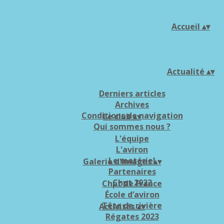
Accueil
▴
▾
Actualité
▴
▾
Derniers articles
Archives
Conditions de navigation
Le club
▴
▾
Qui sommes nous ?
L'équipe
L'aviron
Le matériel
Galerie d'images
▴
▾
Partenaires
Chpt 2022
Chpt de France
École d’aviron
Tête de rivière
Activités
▴
▾
Régates 2023