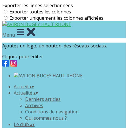
Exporter les lignes sélectionnées
Exporter toutes les colonnes
Exporter uniquement les colonnes affichées
Menu
Ajoutez un logo, un bouton, des réseaux sociaux
Cliquez pour éditer
Accueil
▴
▾
Actualité
▴
▾
Derniers articles
Archives
Conditions de navigation
Qui sommes nous ?
Le club
▴
▾