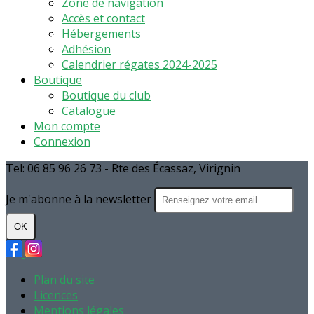
Zone de navigation
Accès et contact
Hébergements
Adhésion
Calendrier régates 2024-2025
Boutique
Boutique du club
Catalogue
Mon compte
Connexion
Tel: 06 85 96 26 73 - Rte des Écassaz, Virignin
Je m'abonne à la newsletter
OK
Plan du site
Licences
Mentions légales