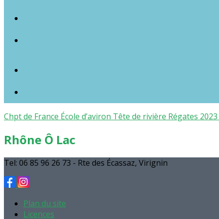
Chpt de France
École d’aviron
Tête de rivière
Régates 202
Rhône Ô Lac
Tel: 06 85 96 26 73 - Rte des Écassaz, Virignin
Plan du site
Licences