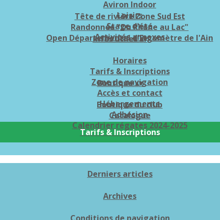
Aviron Indoor
Loisirs
Tête de rivière Zone Sud Est
Stage d'été
Randonnée "Du Rhône au Lac"
Activités annexes
Open Départemental d'Ergomètre de l'Ain
Infos utiles
▴
▾
Horaires
Tarifs & Inscriptions
Zone de navigation
Boutique
▴
▾
Accès et contact
Hébergements
Boutique du club
Adhésion
Catalogue
Calendrier régates 2024-2025
Tarifs & Inscriptions
Derniers articles
Archives
Conditions de navigation