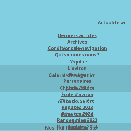
Actualité
▴
▾
Derniers articles
Archives
Conditions de navigation
Le club
▴
▾
Qui sommes nous ?
L'équipe
L'aviron
Le matériel
Galerie d'images
▴
▾
Partenaires
Chpt 2022
Chpt de France
École d’aviron
Tête de rivière
Activités
▴
▾
Régates 2023
Régates 2024
Ecole d'Aviron
Randonnées 2023
Compétition
Randonnées 2024
Scolaire
Nos manifestations
▴
▾