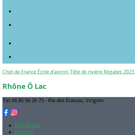
Chpt de France
École d’aviron
Tête de rivière
Régates 202
Rhône Ô Lac
Tel: 06 85 96 26 73 - Rte des Écassaz, Virignin
Plan du site
Licences