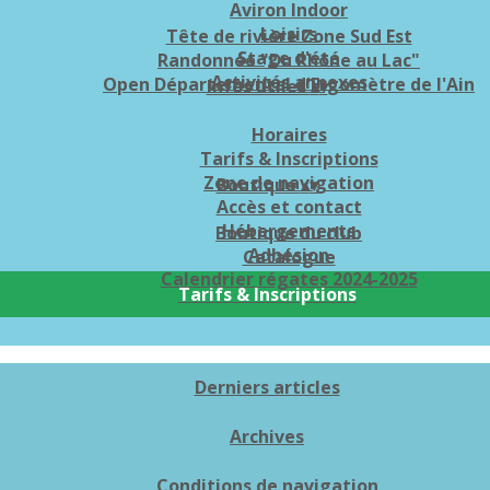
Aviron Indoor
Loisirs
Tête de rivière Zone Sud Est
Stage d'été
Randonnée "Du Rhône au Lac"
Activités annexes
Open Départemental d'Ergomètre de l'Ain
Infos utiles
▴
▾
Horaires
Tarifs & Inscriptions
Zone de navigation
Boutique
▴
▾
Accès et contact
Hébergements
Boutique du club
Adhésion
Catalogue
Calendrier régates 2024-2025
Tarifs & Inscriptions
Derniers articles
Archives
Conditions de navigation