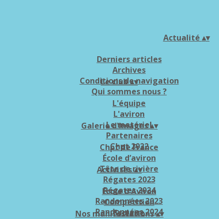
Actualité
▴
▾
Derniers articles
Archives
Conditions de navigation
Le club
▴
▾
Qui sommes nous ?
L'équipe
L'aviron
Le matériel
Galerie d'images
▴
▾
Partenaires
Chpt 2022
Chpt de France
École d’aviron
Tête de rivière
Activités
▴
▾
Régates 2023
Régates 2024
Ecole d'Aviron
Randonnées 2023
Compétition
Randonnées 2024
Scolaire
Nos manifestations
▴
▾