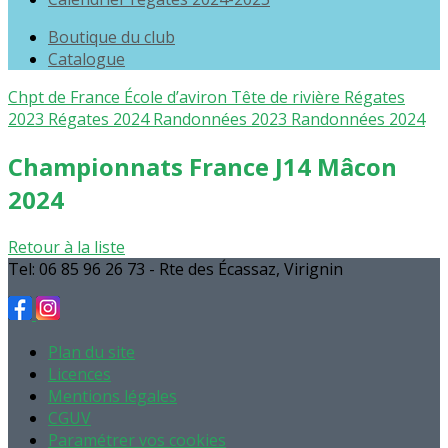
Boutique du club
Catalogue
Chpt de France
École d’aviron
Tête de rivière
Régates
2023
Régates 2024
Randonnées 2023
Randonnées 2024
Championnats France J14 Mâcon
2024
Retour à la liste
Tel: 06 85 96 26 73 - Rte des Écassaz, Virignin
Plan du site
Licences
Mentions légales
CGUV
Paramétrer vos cookies