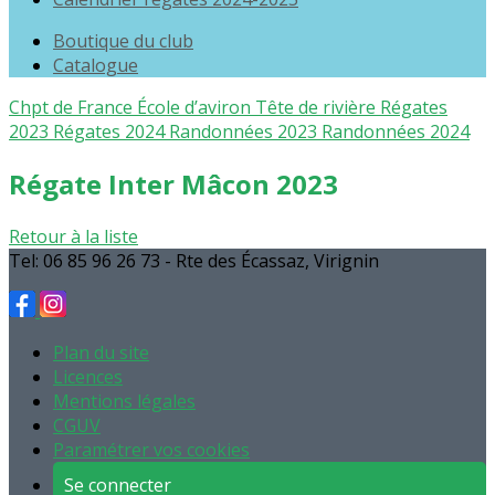
Boutique du club
Catalogue
Chpt de France
École d’aviron
Tête de rivière
Régates
2023
Régates 2024
Randonnées 2023
Randonnées 2024
Régate Inter Mâcon 2023
Retour à la liste
Tel: 06 85 96 26 73 - Rte des Écassaz, Virignin
Plan du site
Licences
Mentions légales
CGUV
Paramétrer vos cookies
Se connecter